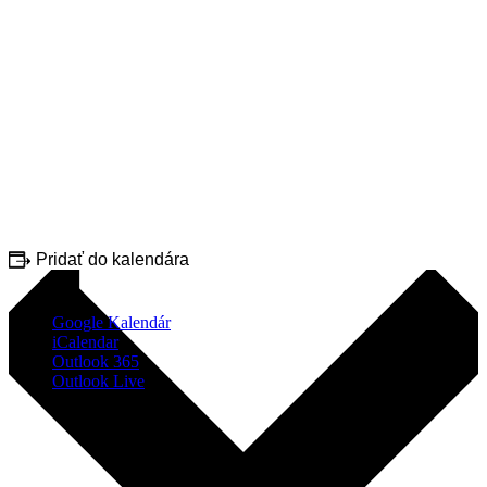
Pridať do kalendára
Google Kalendár
iCalendar
Outlook 365
Outlook Live