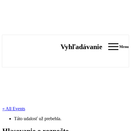
Vyhľadávanie
Menu
« All Events
Táto udalosť už prebehla.
Hlasovanie o rozpočte