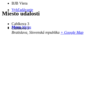
BJB Viera
Vyhľadávanie
Miesto udalosti
Cablkova 3
Menu
Menu
Cablkova 3
Bratislava
,
Slovenská republika
+ Google Map