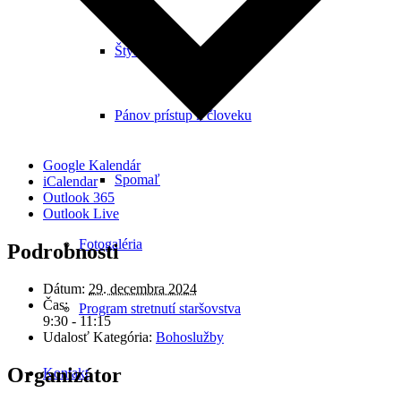
Štyri kľúčové veci
Pánov prístup k človeku
Google Kalendár
Spomaľ
iCalendar
Outlook 365
Outlook Live
Fotogaléria
Podrobnosti
Dátum:
29. decembra 2024
Čas:
Program stretnutí staršovstva
9:30 - 11:15
Udalosť Kategória:
Bohoslužby
Organizátor
Kontakt