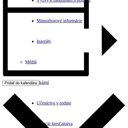
Výzvy k modlitbám a pomoci
Mimozborové informácie
Inzeráty
Médiá
< Série kázní
Pridať do kalendára
Učeníctvo v rodine
Esencie kresťanstva