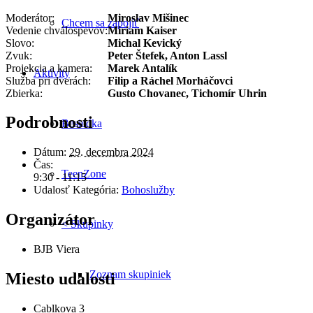
Moderátor:
Miroslav Mišinec
Chcem sa zapojiť
Vedenie chválospevov:
Miriam Kaiser
Slovo:
Michal Kevický
Zvuk:
Peter Štefek, Anton Lassl
Projekcia a kamera:
Marek Antalík
Aktivity
Služba pri dverách:
Filip a Ráchel Morháčovci
Zbierka:
Gusto Chovanec, Tichomír Uhrin
Podrobnosti
Besiedka
Dátum:
29. decembra 2024
Čas:
TeenZone
9:30 - 11:15
Udalosť Kategória:
Bohoslužby
Organizátor
< Skupinky
BJB Viera
Zoznam skupiniek
Miesto udalosti
Cablkova 3