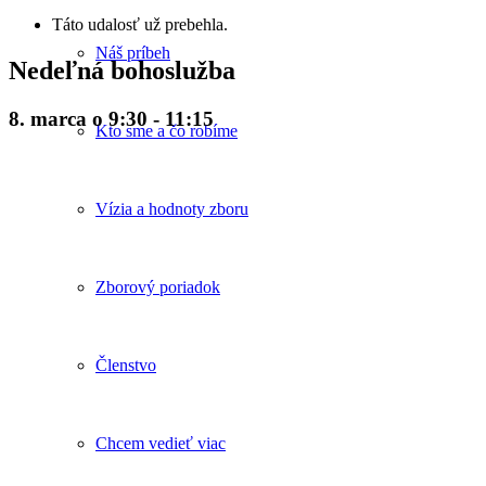
Táto udalosť už prebehla.
Náš príbeh
Nedeľná bohoslužba
8. marca o 9:30
-
11:15
Kto sme a čo robíme
Vízia a hodnoty zboru
Zborový poriadok
Členstvo
Chcem vedieť viac