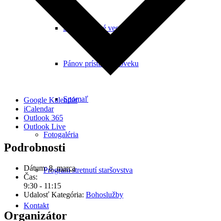
Štyri kľúčové veci
Pánov prístup k človeku
Spomaľ
Google Kalendár
iCalendar
Outlook 365
Outlook Live
Fotogaléria
Podrobnosti
Dátum:
8. marca
Program stretnutí staršovstva
Čas:
9:30 - 11:15
Udalosť Kategória:
Bohoslužby
Kontakt
Organizátor