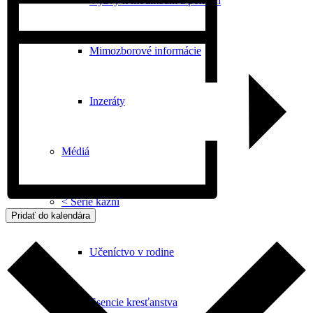
Výzvy k modlitbám a pomoci
Mimozborové informácie
Inzeráty
Médiá
< Série kázní
Pridať do kalendára
Učeníctvo v rodine
Esencie kresťanstva