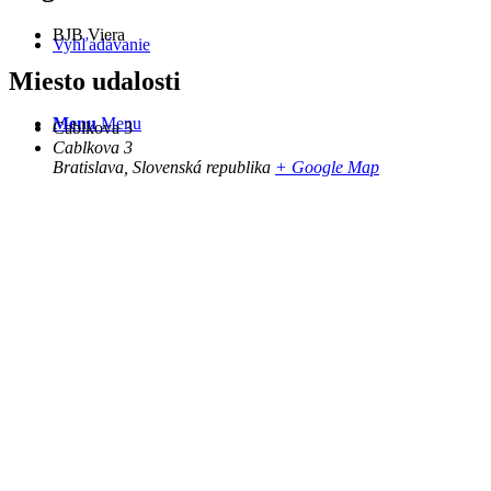
BJB Viera
Vyhľadávanie
Miesto udalosti
Menu
Menu
Cablkova 3
Cablkova 3
Bratislava
,
Slovenská republika
+ Google Map