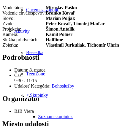
Moderátor:
Miroslav Paško
Chcem sa zapojiť
Vedenie chválospevov:
Branko Kovaľ
Slovo:
Marián Poljak
Zvuk:
Peter Kovaľ, Timotej Maďar
Projekcia:
Šimon Antalík
Aktivity
Kamera:
Kamil Polner
Služba pri dverách:
Halftime
Zbierka:
Vlastimil Jurkuliak, Tichomír Uhrin
Besiedka
Podrobnosti
Dátum:
8. marca
TeenZone
Čas:
9:30 - 11:15
Udalosť Kategória:
Bohoslužby
< Skupinky
Organizátor
BJB Viera
Zoznam skupiniek
Miesto udalosti