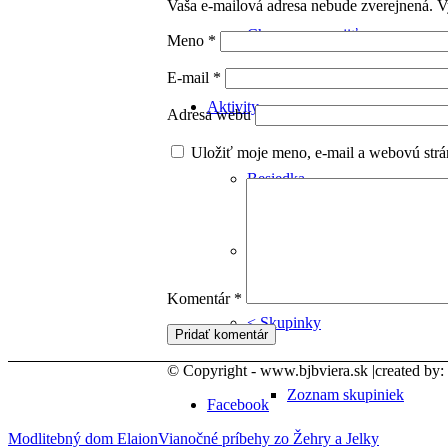
Vaša e-mailová adresa nebude zverejnená.
V
Chcem sa zapojiť
Meno
*
E-mail
*
Aktivity
Adresa webu
Uložiť moje meno, e-mail a webovú strá
Besiedka
TeenZone
Komentár
*
< Skupinky
© Copyright - www.bjbviera.sk |created by:
Zoznam skupiniek
Facebook
Modlitebný dom Elaion
Vianočné príbehy zo Žehry a Jelky