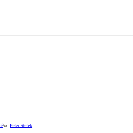
né
/
od
Peter Stefek