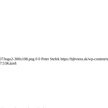
6/07/logo2-300x108.png
0
0
Peter Stefek
https://bjbviera.sk/wp-conten
7:53
Kázeň