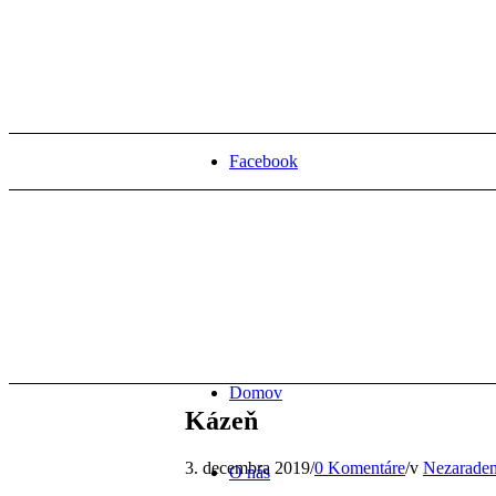
Facebook
Domov
Kázeň
3. decembra 2019
/
0 Komentáre
/
v
Nezarade
O nás