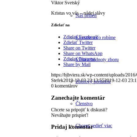
Viktor Svetský
Kristus vo vás – nádej slávy
Náš príbeh
Zdielať na
Zdielať Facebook
Kto sme a čo robíme
Zdielať Twitter
Share on Twitter
Share on WhatsApp
Zdielať Pinterest
Vízia a hodnoty zboru
Share by Mail
https://bjbviera.sk/wp-content/uploads/201
Stefek
2019-12-03 23:13:55
2019-12-03 23:1
Zborový poriadok
0
komentárov
Zanechajte komentár
Členstvo
Chcete sa pripojiť k diskusii?
Neváhajte prispieť!
Chcem vedieť viac
Pridaj komentár